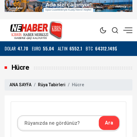
DOLAR
47.70
EURO
55.04
ALTIN
6552.1
BTC
64312.149$
Hücre
ANA SAYFA
Rüya Tabirleri
Hücre