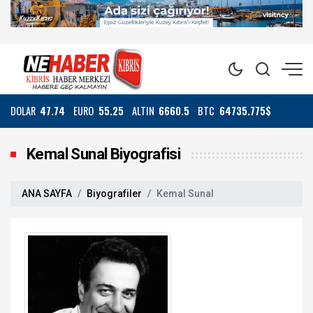
DOLAR
47.74
EURO
55.25
ALTIN
6660.5
BTC
64735.775$
Kemal Sunal Biyografisi
ANA SAYFA
Biyografiler
Kemal Sunal